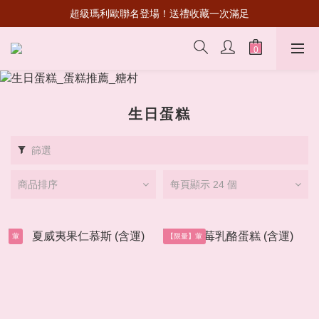
超級瑪利歐聯名登場！送禮收藏一次滿足
超級瑪利歐聯名登場！送禮收藏一次滿足
杜拜巧克力Q餅🔥官網開放預訂(限定門市取貨)！
首次加入會員💰送50元購物金
超級瑪利歐聯名登場！送禮收藏一次滿足
生日蛋糕
篩選
商品排序
每頁顯示 24 個
葷
【限量】葷