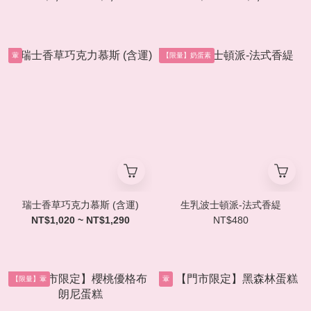
葷
【限量】奶蛋素
瑞士香草巧克力慕斯 (含運)
生乳波士頓派-法式香緹
NT$1,020 ~ NT$1,290
NT$480
【限量】葷
葷