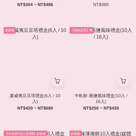
NT$304 ~ NT$486
NT$360
奶蛋素
【熱銷必買】葷
夏威夷豆豆塔禮盒(6入 / 10
牛軋餅-蔥鹽風味禮盒(10入 /
入)
16入)
NT$420 ~ NT$680
NT$250 ~ NT$430
【米其林iTQi三星獎🎖️】奶蛋素
奶蛋素