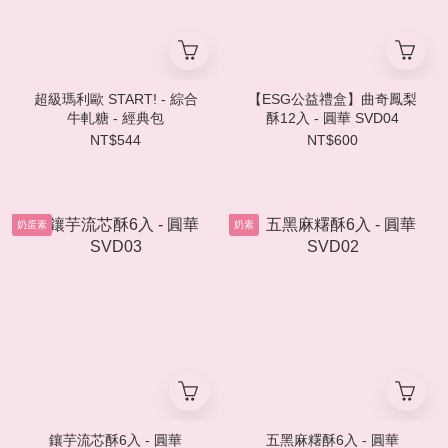
超級瑪利歐 START! - 綜合
【ESG公益禮盒】曲奇鳳梨
牛軋糖 - 經典包
酥12入 - 圓華 SVD04
NT$544
NT$600
奶蛋素
奶素
鑲芋流芯酥6入 - 圓華
五黑麻糬酥6入 - 圓華