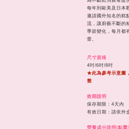
為不斷給消費者提供
每年到歐美及日本
邀請國外知名的糕
流，讓廚藝不斷的
季節變化，每
月都
蕾。
尺寸規格
4
吋/
6吋/8吋
★此為參考示意圖
整
效期說明
保存期限：4天內
有效日期：請依外
營養成分說明(點擊