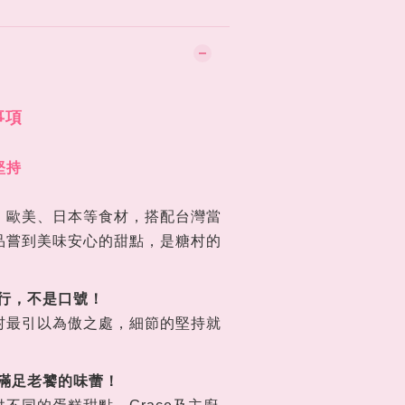
事項
堅持
！
、歐美、日本等食材，搭配台灣當
品嘗到美味安心的甜點，是糖村的
行，不是口號
！
村最引以為傲之處，細節的堅持就
-滿足老饕的味蕾
！