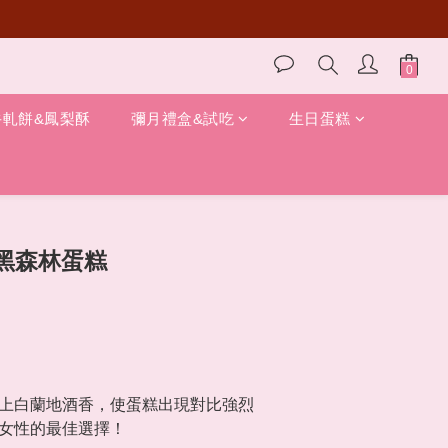
牛軋餅&鳳梨酥
彌月禮盒&試吃
生日蛋糕
黑森林蛋糕
上白蘭地酒香，使蛋糕出現對比強烈
女性的最佳選擇！