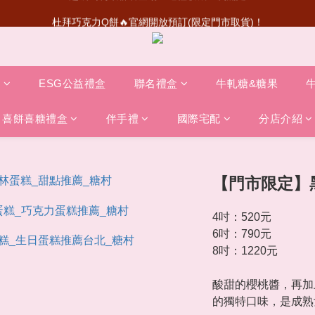
杜拜巧克力Q餅🔥官網開放預訂(限定門市取貨)！
超級瑪利歐聯名登場！送禮收藏一次滿足
首次加入會員💰送50元購物金
超級瑪利歐聯名登場！送禮收藏一次滿足
盒
ESG公益禮盒
聯名禮盒
牛軋糖&糖果
喜餅喜糖禮盒
伴手禮
國際宅配
分店介紹
【門市限定】
4吋：520元
6吋：790元
8吋：1220元
酸甜的櫻桃醬，再加
的獨特口味，是成熟