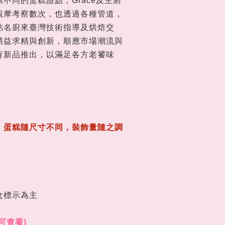
不同的蛋糕甜點，Grace及主廚
觀摩考察數次，也透過各種管道，
點名廚來臺灣技術指導及烘焙交
精益求精與創新，順應市場潮流與
有新品推出，以滿足各方老饕味
，蛋糕隨尺寸不同，裝飾量隨之調
盒標示為主
可查看)