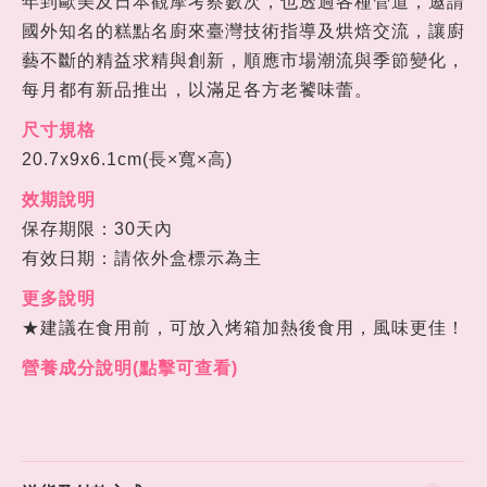
年到歐美及日本觀摩考察數次，也透過各種管道，邀請
國外知名的糕點名廚來臺灣技術指導及烘焙交流，讓廚
藝不斷的精益求精與創新，順應市場潮流與季節變化，
每
月都有新品推出，以滿足各方老饕味蕾。
尺寸規格
20.7
x
9
x
6.1
cm(長×
寬
×
高)
效期說明
保存期限：30天內
有效日期：請依外盒標示為主
更多說明
★
建議在食用前，可放入烤箱加熱後食用，風味更佳！
營養成分說明(點擊可查看)