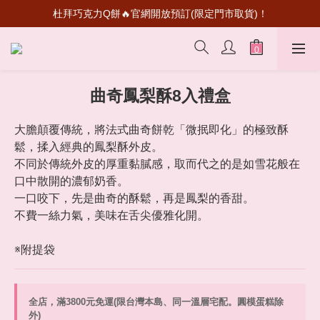
杜拜巧克力Q餅🔥官網開放預訂(限定門市取貨)！
超級瑪利歐聯名登場！送禮收藏一次滿足
首次加入會員💰送50元購物金
超級瑪利歐聯名登場！送禮收藏一次滿足
曲奇鳳梨酥8入禮盒
大膽顛覆傳統，將法式曲奇餅乾「微抿即化」的極致酥
鬆，揉入經典的鳳梨酥外皮。
不同於傳統外皮的厚重黏膩感，取而代之的是如雪花般在
口中散開的濃郁奶香。
一口咬下，先是曲奇的酥鬆，再是鳳梨的香甜。
不費一絲力氣，美味在舌尖優雅化開。
※附提袋
全店，滿3800元免運(限台灣本島、同一溫層宅配。圓模蛋糕除
外)