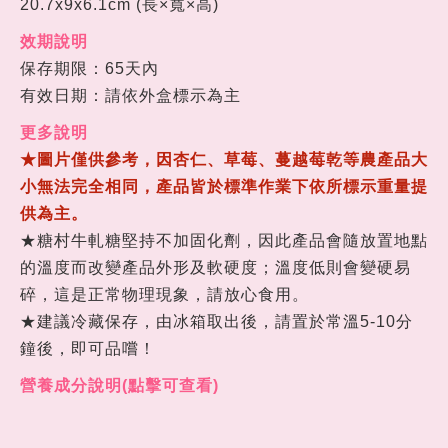
20.7x9x6.1cm
(長
×
寬
×
高)
效期說明
保存期限：65天內
有效日期：請依外盒標示為主
更多說明
★圖片僅供參考，因杏仁、草莓、蔓越莓乾等農產品大
小無法完全相同，產品皆於標準作業下依所標示重量提
供為主。
★糖村牛軋糖堅持不加固化劑，因此產品會隨放置地點
的溫度而改變產品外形及軟硬度；溫度低則會變硬易
碎，這是正常物理現象，請放心食用。
★
建議冷藏保存，由冰箱取出後，請置於常溫
5-10
分
鐘後，即可品嚐！
營養成分說明(點擊可查看)