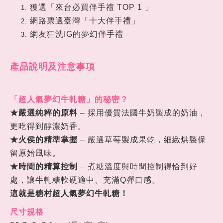
獲選「來台必買伴手禮 TOP 1 」
網路票選臺灣「十大伴手禮」
網友狂洗IG的夢幻伴手禮
產品說明及注意事項
「超人氣夢幻牛軋糖」的秘密
？
★
嚴選純粹的原料
– 採用優質法國牛奶製成的奶油，
更吃得到醇濃奶香。
★
火侯的精準掌握
– 嚴選草莓製成果乾，細緻烘製保
留原始風味。
★
時間的精算控制
– 煮糖溫度與時間控制得恰到好
處，讓牛軋糖軟硬適中、充滿Q彈口感。
這就是糖村超人氣夢幻牛軋糖
！
尺寸規格