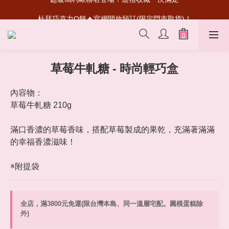
超級瑪利歐聯名登場！送禮收藏一次滿足
杜拜巧克力Q餅🔥官網開放預訂(限定門市取貨)！
首次加入會員💰送50元購物金
超級瑪利歐聯名登場！送禮收藏一次滿足
草莓牛軋糖 - 時尚輕巧盒
內容物：
草莓牛軋糖 210g
滿口香濃的草莓香味，搭配草莓製成的果乾，充滿著滿滿
的幸福香濃滋味！
※附提袋
全店，滿3800元免運(限台灣本島、同一溫層宅配。圓模蛋糕除
外)