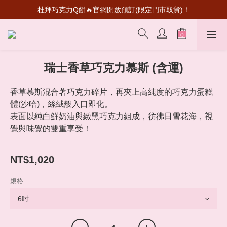
杜拜巧克力Q餅🔥官網開放預訂(限定門市取貨)！
超級瑪利歐聯名登場！送禮收藏一次滿足
首次加入會員💰送50元購物金
超級瑪利歐聯名登場！送禮收藏一次滿足
瑞士香草巧克力慕斯 (含運)
香草慕斯混合著巧克力碎片，再夾上高純度的巧克力蛋糕
體(沙哈)，絲絨般入口即化。
表面以純白鮮奶油與緻黑巧克力組成，彷彿日雪花海，視
覺與味覺的雙重享受！
NT$1,020
規格