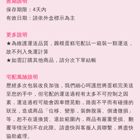
效期說明
保存期限：4天內
有效日期：請依外盒標示為主
更多說明
★為維護運送品質，圓模蛋糕宅配以一箱裝一顆運送，
故不列入免運計算
★如需訂購其他商品，請分次下單結帳
宅配風險說明
歷經多次包裝改良加強，我們細心呵護想將蛋糕完美送
至您的手中，但宅配的運送過程有太多不可控制之因
素，運送過程可能會因車體晃動，路面不平而有碰撞的
狀況，造成商品「位移、變形，裝飾脫落、側邊微損」
等，恕不在退換貨、退款範圍內，商品有嚴重受損、翻
覆等情況則不在此限。請盡快與客服人員聯繫，將盡快
協助處理。