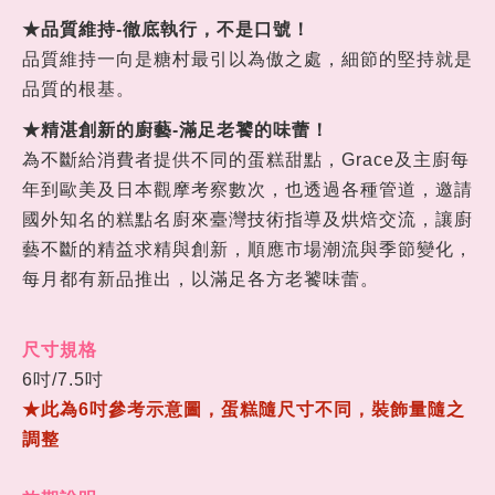
★品質維持-徹底執行，不是口號
！
品質維持一向是糖村最引以為傲之處，細節的堅持就是
品質的根基。
★精湛創新的廚藝-滿足老饕的味蕾
！
為不斷給消費者提供不同的蛋糕甜點，Grace及主廚每
年到歐美及日本觀摩考察數次，也透過各種管道，邀請
國外知名的糕點名廚來臺灣技術指導及烘焙交流，讓廚
藝不斷的精益求精與創新，順應市場潮流與季節變化，
每
月都有新品推出，以滿足各方老饕味蕾。
尺寸規格
6吋/7.5吋
★此為6吋參考示意圖，蛋糕隨尺寸不同，裝飾量隨之
調整