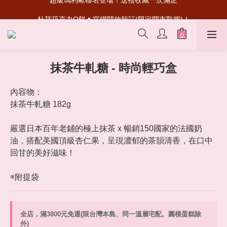
超級瑪利歐聯名登場！送禮收藏一次滿足
杜拜巧克力Q餅🔥官網開放預訂(限定門市取貨)！
首次加入會員💰送50元購物金
超級瑪利歐聯名登場！送禮收藏一次滿足
抹茶牛軋糖 - 時尚輕巧盒
內容物：
抹茶牛軋糖 182g
嚴選日本百年老鋪的極上抹茶 x 暢銷150國家的法國奶
油，搭配美國頂級杏仁果，呈現濃郁的茶韻清香，在口中
回甘的美好滋味！
※附提袋
全店，滿3800元免運(限台灣本島、同一溫層宅配。圓模蛋糕除
外)