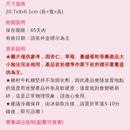
尺寸規格
20.7x9x6.1cm
(長
×
寬
×
高)
效期說明
保存期限：65天內
有效日期：請依外盒標示為主
更多說明
★圖片僅供參考，因杏仁、草莓、蔓越莓乾等農產品大
小無法完全相同，產品皆於標準作業下依所標示重量提
供為主。
★
糖村牛軋糖堅持不加固化劑，因此產品會隨放置地點
的溫度而改變產品外形及軟硬度；溫度低則會變硬易
碎，這是正常物理現象，請放心食用。
★
建議冷藏保存，由冰箱取出後，請置於常溫
5-10
分
鐘後，即可品嚐！
營養成分說明(點擊可查看)