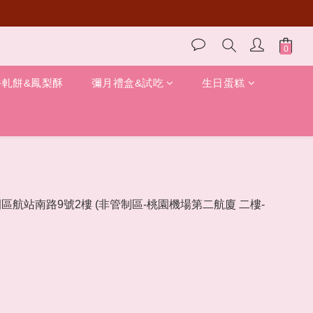
牛軋餅&鳳梨酥
彌月禮盒&試吃
生日蛋糕
園區航站南路9號2樓 (非管制區-桃園機場第二航廈 二樓-