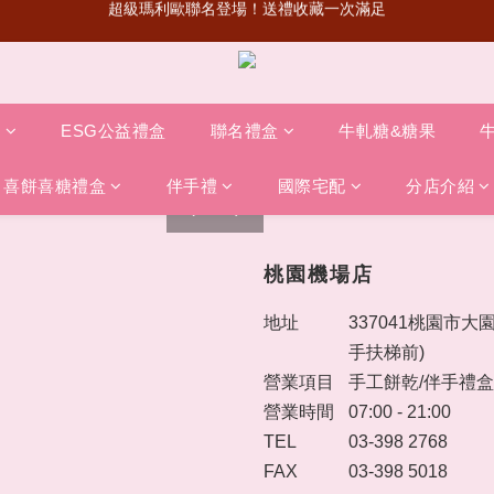
超級瑪利歐聯名登場！送禮收藏一次滿足
杜拜巧克力Q餅🔥官網開放預訂(限定門市取貨)！
首次加入會員💰送50元購物金
超級瑪利歐聯名登場！送禮收藏一次滿足
盒
ESG公益禮盒
聯名禮盒
牛軋糖&糖果
喜餅喜糖禮盒
伴手禮
國際宅配
分店介紹
prev
next
桃園機場店
地址
337041桃園市大
手扶梯前)
營業項目
手工餅乾/伴手禮盒
營業時間
07:00 - 21:00
TEL
03-398 2768
FAX
03-398 5018