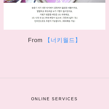
From
【너키월드】
ONLINE SERVICES