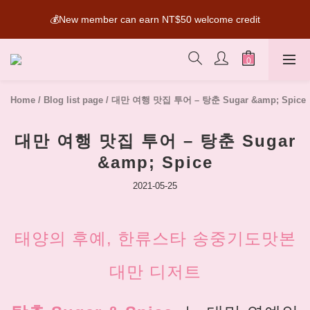
SUPER MARIO Collaboration Is Here! Perfect for Gifting & 
💰New member can earn NT$50 welcome credit
Collecting
SUPER MARIO Collaboration Is Here! Perfect for Gifting & 
Collecting
Home
/
Blog list page
/
대만 여행 맛집 투어 – 탕춘 Sugar &amp; Spice
대만 여행 맛집 투어 – 탕춘 Sugar
&amp; Spice
2021-05-25
태양의 후예, 한류스타 송중기도맛본
대만 디저트