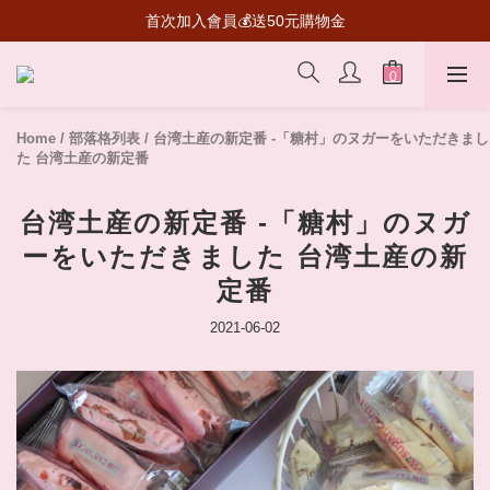
超級瑪利歐聯名登場！送禮收藏一次滿足
首次加入會員💰送50元購物金
超級瑪利歐聯名登場！送禮收藏一次滿足
Home
/
部落格列表
/
台湾土産の新定番 -「糖村」のヌガーをいただきまし
た 台湾土産の新定番
台湾土産の新定番 -「糖村」のヌガ
ーをいただきました 台湾土産の新
定番
2021-06-02