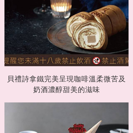
貝禮詩拿鐵完美呈現咖啡溫柔微苦及
奶酒濃醇甜美的滋味