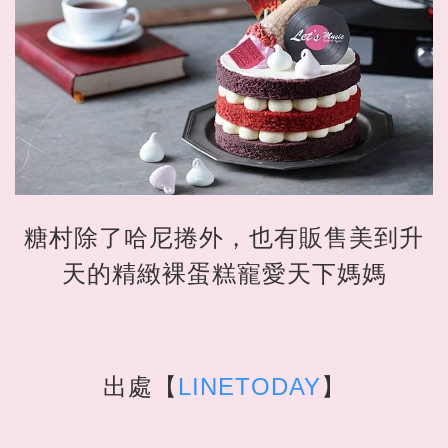
糖村除了哈尼捲外，也有販售美到升
天的精緻裸蛋糕寵愛天下媽媽
出處【
LINETODAY
】