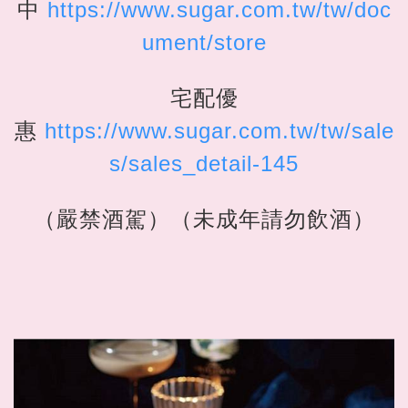
中
https://www.sugar.com.tw/tw/doc
ument/store
宅配優
惠
https://www.sugar.com.tw/tw/sale
s/sales_detail-145
（嚴禁酒駕）（未成年請勿飲酒）