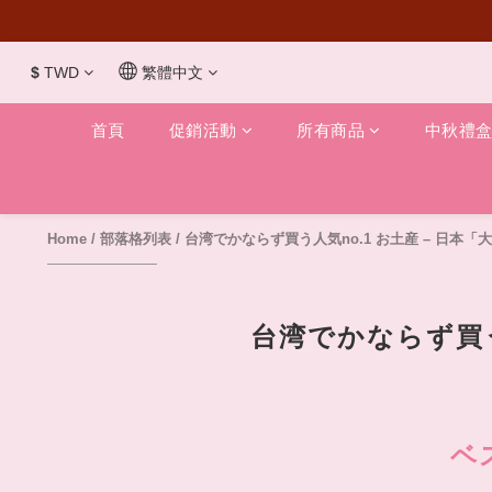
$
TWD
繁體中文
首頁
促銷活動
所有商品
中秋禮
Home
/
部落格列表
/
台湾でかならず買う人気no.1 お土産 – 日本
台湾でかならず買う
ベ