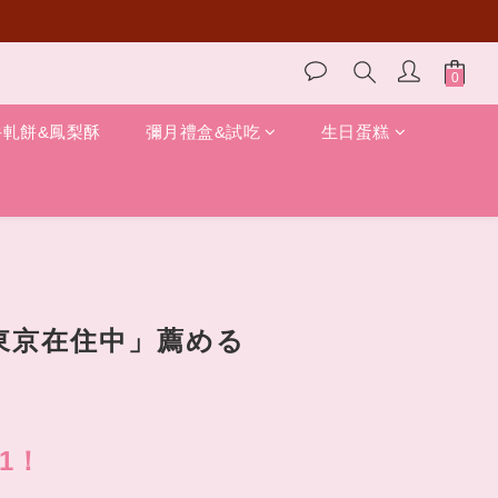
牛軋餅&鳳梨酥
彌月禮盒&試吃
生日蛋糕
太東京在住中」薦める
1！