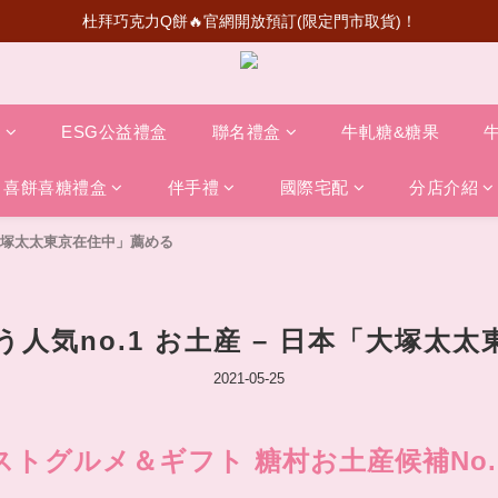
超級瑪利歐聯名登場！送禮收藏一次滿足
首次加入會員💰送50元購物金
超級瑪利歐聯名登場！送禮收藏一次滿足
盒
ESG公益禮盒
聯名禮盒
牛軋糖&糖果
喜餅喜糖禮盒
伴手禮
國際宅配
分店介紹
「大塚太太東京在住中」薦める
人気no.1 お土産 – 日本「大塚太
2021-05-25
ストグルメ＆ギフト 糖村お土産候補No.