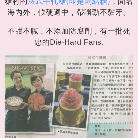
糖村的
法式牛軋糖(即是烏結糖)
，聞名
海內外，軟硬適中，帶嚼勁不黏牙。
不甜不膩，不添加防腐劑，有一批死
忠的Die-Hard Fans.