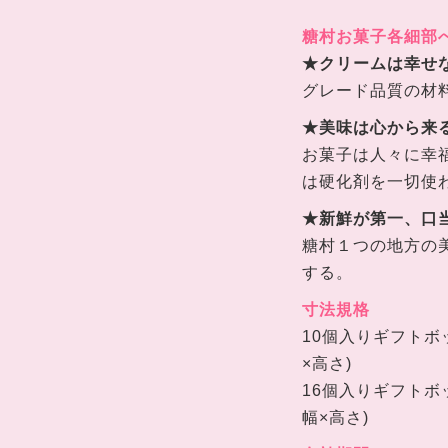
糖村お菓子各細部
★クリームは幸せ
グレード品質の材
★美味は心から来
お菓子は人々に幸
は硬化剤を一切使
★新鮮が第一、口
糖村１つの地方の
する。
寸法
規格
10個入りギフトボ
×高さ)
16個入りギフトボ
幅×高さ)