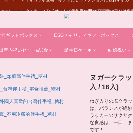
ョコレート・クッキー🔥公式サイトで予約受付開始(店頭受け取りは数
スーパーマリオコラボ登場！ギフトにもコレクションにもおすすめ
💰初めて会員登録いただきますと50元買い物代金がもらえる
スーパーマリオコラボ登場！ギフトにもコレクションにもおすすめ
秋節ギフトボックス
ESGチャリティギフトボックス
出産内祝いセット&試食
誕生日ケーキ
結婚祝い
ヌガークラッ
入 / 16入)
ねぎ入りの塩クラッ
は、バランスが絶妙
ラッカーのサクサク
な食感は、一口、ま
です！