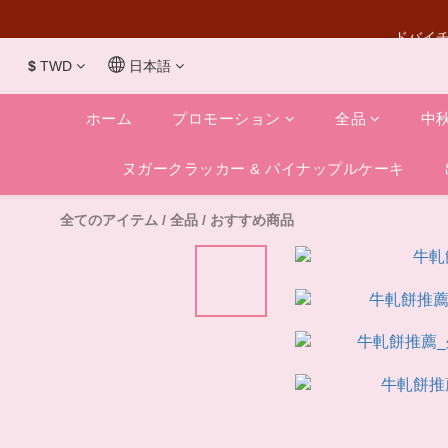
ドバイチ
$
TWD
日本語
ホーム
プロモーション
全品
中
ヌガークラッカー & パイナップルケーキ
全てのアイテム
/
全品
/
おすすめ商品