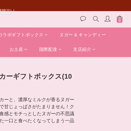
量限定)！
コラボギフトボックス
ヌガー & キャンディー
お土産
国際配達
支店紹介
今すぐ購入
カーギフトボックス(10
カーと、濃厚なミルクが香るヌガー
で甘じょっぱさがたまりません！ク
食感とモチっとしたヌガーの不思議
た一口と食べたくなってしまう一品