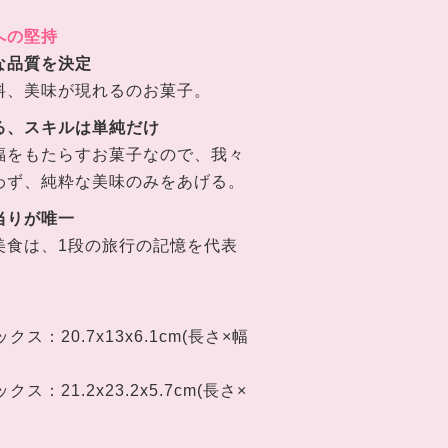
への堅持
な品質を決定
料、美味が現れるのお菓子
。
る、スキルは単純だけ
福をもたらすお菓子なので、我々
わず、純粋な美味のみをあげる。
当りが唯一
美食は、1段の旅行の記憶を代表
ックス：
20.7
x
13
x
6.1cm
(長さ×幅
ックス：
21.2x23.2x5.7cm
(長さ×