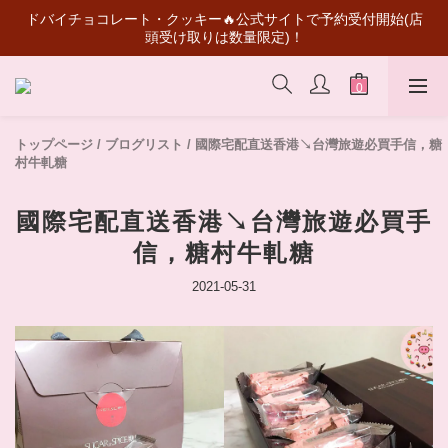
スーパーマリオコラボ登場！ギフトにもコレクションにもおすす
ドバイチョコレート・クッキー🔥公式サイトで予約受付開始(店
頭受け取りは数量限定)！
め
💰初めて会員登録いただきますと50元買い物代金がもらえる
スーパーマリオコラボ登場！ギフトにもコレクションにもおすす
トップページ
/
ブログリスト
/
國際宅配直送香港↘台灣旅遊必買手信，糖
め
村牛軋糖
國際宅配直送香港↘台灣旅遊必買手
信，糖村牛軋糖
2021-05-31