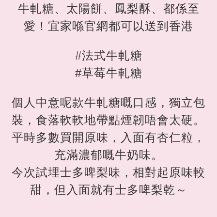
牛軋糖、太陽餅、鳳梨酥、都係至
愛！宜家喺官網都可以送到香港
#法式牛軋糖
#草莓牛軋糖
個人中意呢款牛軋糖嘅口感，獨立包
裝，食落軟軟地帶點煙韌唔會太硬。
平時多數買開原味，入面有杏仁粒，
充滿濃郁嘅牛奶味。
今次試埋士多啤梨味，相對起原味較
甜，但入面就有士多啤梨乾～