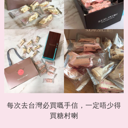
每次去台灣必買嘅手信，一定唔少得
買糖村喇