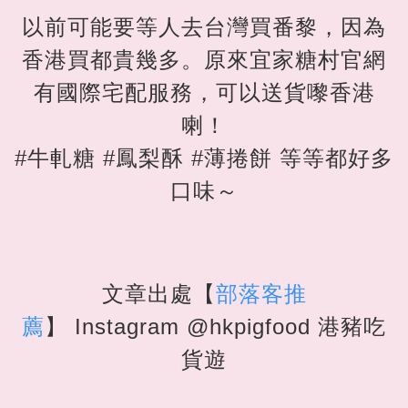
以前可能要等人去台灣買番黎，因為
香港買都貴幾多。原來宜家糖村官網
有國際宅配服務，可以送貨嚟香港
喇！
#牛軋糖 #鳳梨酥 #薄捲餅 等等都好多
口味～
文章出處【
部落客推
薦
】
Instagram @hkpigfood 港豬吃
貨遊