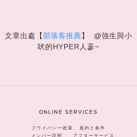
文章出處【
部落客推薦
】
@強生與小
吠的HYPER人蔘~
ONLINE SERVICES
プライバシー政策
規約と条件
メンバー説明
アフターサービス