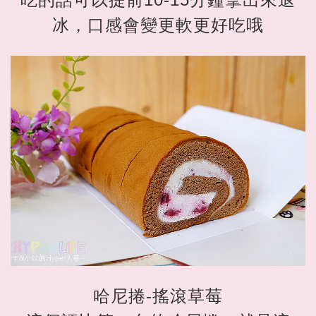
冰，口感會變更軟更好吃哦
哈尼捲-搖滾草莓