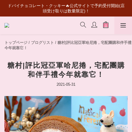
スーパーマリオコラボ登場！ギフトにもコレクションにもおすす
💰初めて会員登録いただきますと50元買い物代金がもらえる
め
スーパーマリオコラボ登場！ギフトにもコレクションにもおすす
め
トップページ
/
ブログリスト
/
糖村|評比冠亞軍哈尼捲，宅配團購和伴手禮
今年就靠它！
糖村|評比冠亞軍哈尼捲，宅配團購
和伴手禮今年就靠它！
2021-05-31