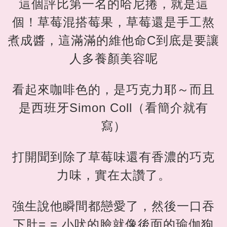
這個評比第一名的哈尼捲，就是這
個！草莓混搭莓果，草莓還是手工熬
煮成醬，這滿滿的維他命C到底是要讓
人多養顏美容呢
看起來咖啡色的，是巧克力耶～而且
是西班牙Simon Coll（看簡介就有
寫）
打開聞到除了草莓味還有香濃的巧克
力味，實在太讚了。
強生說他瞬間都戀愛了，然後一口吞
下肚= = 小吠的臉就像後面的瑜伽狗