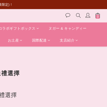
量限定)！
コラボギフトボックス
ヌガー & キャンディー
お土産
国際配達
支店紹介
送禮選擇
禮選擇