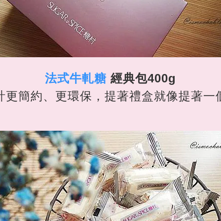
法式牛軋糖
經典包400g
計更簡約、更環保，提著禮盒就像提著一