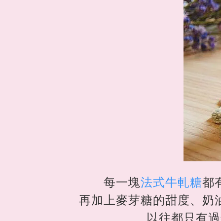
每一塊
法式牛軋糖
都
再加上麥芽糖的甜度、奶
以往都只有過