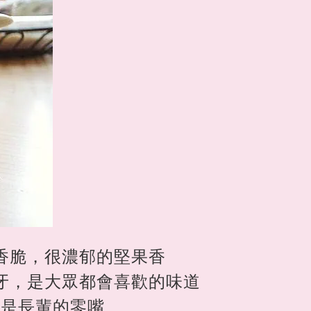
香脆，很濃郁的堅果香
牙，是大眾都會喜歡的味道
作是長輩的零嘴