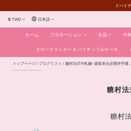
ドバイチ
$
TWD
日本語
ホーム
プロモーション
全品
中
ヌガークラッカー & パイナップルケーキ
トップページ
/
ブログリスト
/
糖村法式牛軋糖~遊客來台必買伴手禮
糖村法
糖村