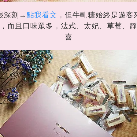
很深刻→
點我看文
，但牛軋糖始終是遊客
，而且口味眾多，法式、太妃、草莓、
喜