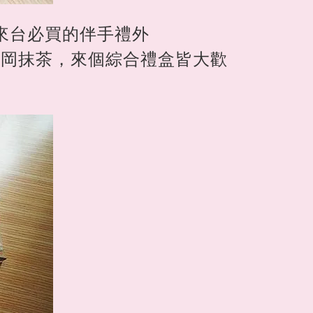
來台必買的伴手禮外
靜岡抹茶，來個綜合禮盒皆大歡