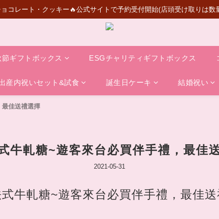
ョコレート・クッキー🔥公式サイトで予約受付開始(店頭受け取りは数
スーパーマリオコラボ登場！ギフトにもコレクションにもおすすめ
💰初めて会員登録いただきますと50元買い物代金がもらえる
スーパーマリオコラボ登場！ギフトにもコレクションにもおすすめ
秋節ギフトボックス
ESGチャリティギフトボックス
出産内祝いセット&試食
誕生日ケーキ
結婚祝い
，最佳送禮選擇
式牛軋糖~遊客來台必買伴手禮，最佳
2021-05-31
法式牛軋糖~遊客來台必買伴手禮，最佳送