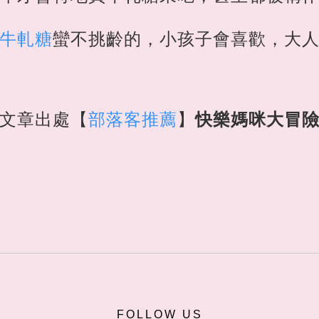
牛軋糖
蠻不挑齡的，小孩子會喜歡，大
文章出處【
部落客推薦
】
快樂媽咪大冒
FOLLOW US