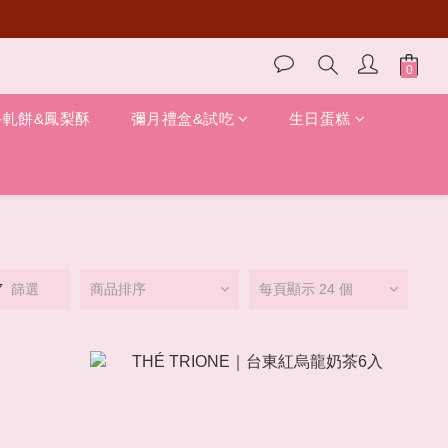
牛軋餅&鳳梨酥
彌月禮盒&試吃
生日蛋糕
篩選
商品排序
每頁顯示 24 個