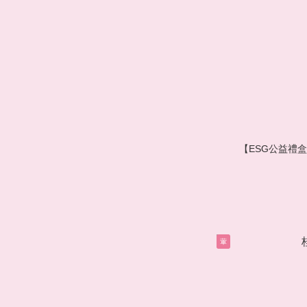
【ESG公益禮盒
葷