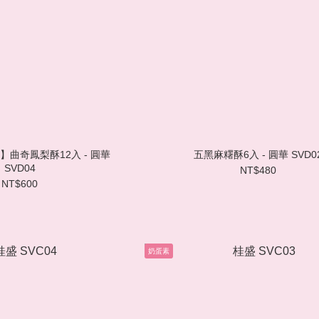
】曲奇鳳梨酥12入 - 圓華
五黑麻糬酥6入 - 圓華 SVD0
SVD04
NT$480
NT$600
奶蛋素