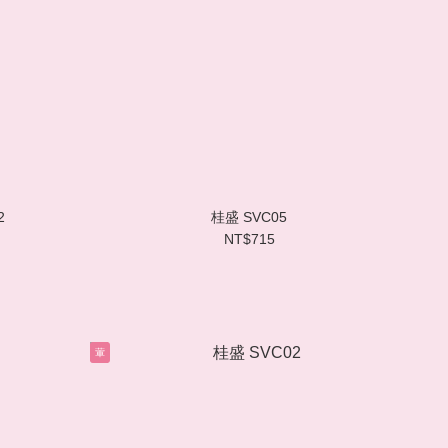
2
桂盛 SVC05
NT$715
葷