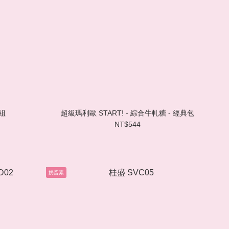
禮組
超級瑪利歐 START! - 綜合牛軋糖 - 經典包
NT$544
奶蛋素