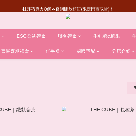
杜拜巧克力Q餅🔥官網開放預訂(限定門市取貨)！
超級瑪利歐聯名登場！送禮收藏一次滿足
首次加入會員💰送50元購物金
超級瑪利歐聯名登場！送禮收藏一次滿足
盒
ESG公益禮盒
聯名禮盒
牛軋糖&糖果
喜餅喜糖禮盒
伴手禮
國際宅配
分店介紹