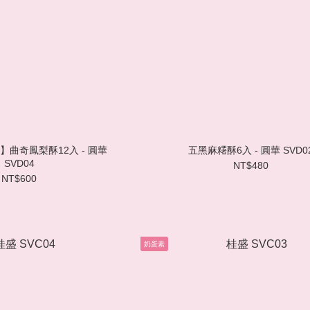
】曲奇鳳梨酥12入 - 圓華
五黑麻糬酥6入 - 圓華 SVD0
SVD04
NT$480
NT$600
奶蛋素