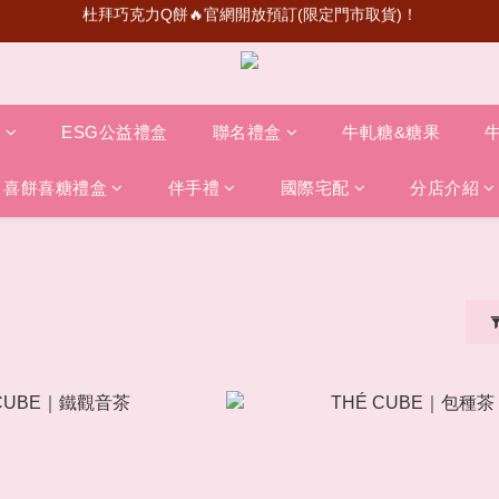
超級瑪利歐聯名登場！送禮收藏一次滿足
首次加入會員💰送50元購物金
超級瑪利歐聯名登場！送禮收藏一次滿足
盒
ESG公益禮盒
聯名禮盒
牛軋糖&糖果
喜餅喜糖禮盒
伴手禮
國際宅配
分店介紹