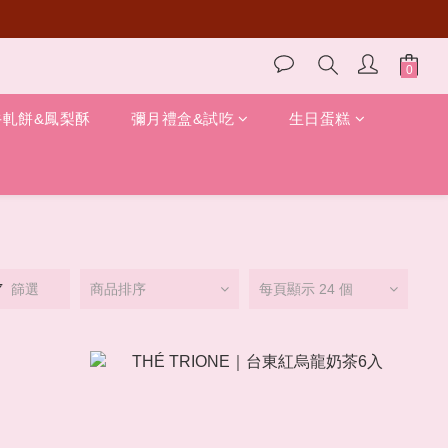
牛軋餅&鳳梨酥
彌月禮盒&試吃
生日蛋糕
篩選
商品排序
每頁顯示 24 個