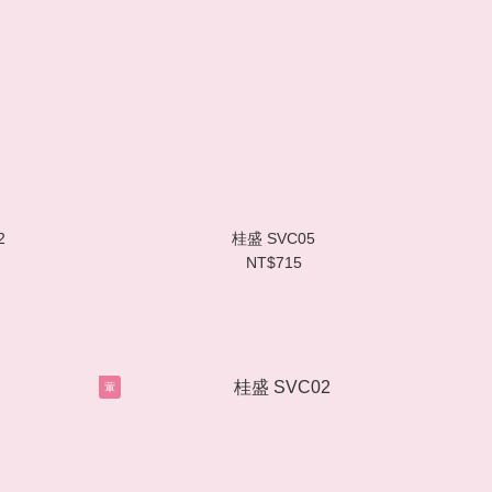
2
桂盛 SVC05
NT$715
葷