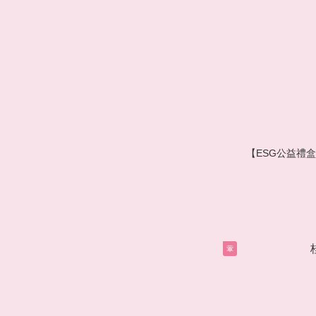
【ESG公益禮盒
葷