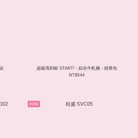
禮組
超級瑪利歐 START! - 綜合牛軋糖 - 經典包
NT$544
奶蛋素