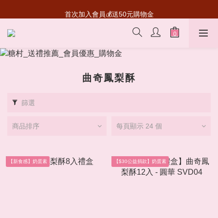
超級瑪利歐聯名登場！送禮收藏一次滿足
首次加入會員💰送50元購物金
超級瑪利歐聯名登場！送禮收藏一次滿足
曲奇鳳梨酥
篩選
商品排序
每頁顯示 24 個
【新食感】奶蛋素
【$30公益捐款】奶蛋素