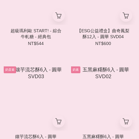
超級瑪利歐 START! - 綜合
【ESG公益禮盒】曲奇鳳梨
牛軋糖 - 經典包
酥12入 - 圓華 SVD04
NT$544
NT$600
奶蛋素
奶素
鑲芋流芯酥6入 - 圓華
五黑麻糬酥6入 - 圓華