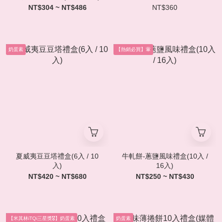
NT$304 ~ NT$486
NT$360
奶蛋素
【熱銷必買】葷
夏威夷豆豆塔禮盒(6入 / 10
牛軋餅-蔥鹽風味禮盒(10入 /
入)
16入)
NT$420 ~ NT$680
NT$250 ~ NT$430
【米其林iTQi三星獎🎖️】奶蛋素
奶蛋素